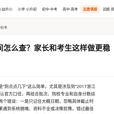
·幼升小
小学·小升初
初中·中考
高中·高考
志愿填报
试题·
长和考
时间怎么查？家长和考生这样做更稳
“到点点几下”这么简单，尤其是涉及到“2017浙江
确认官方口径，再结合批次、院校专业和自身分数综
两个错误：一是只记住大概日期，忽略具体截止时
果遇到系统拥堵、资料不全或决策犹豫，错过最佳