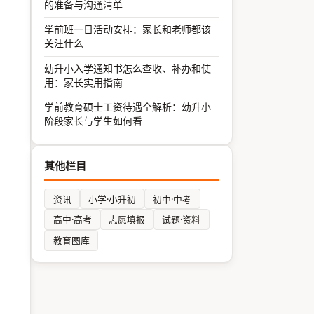
的准备与沟通清单
学前班一日活动安排：家长和老师都该
关注什么
幼升小入学通知书怎么查收、补办和使
用：家长实用指南
学前教育硕士工资待遇全解析：幼升小
阶段家长与学生如何看
其他栏目
资讯
小学·小升初
初中·中考
高中·高考
志愿填报
试题·资料
教育图库