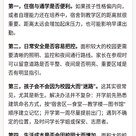
第一，住宿与通学是否便利。
如果孩子性格偏内向，
或者自理能力还在培养中，宿舍到教学区的距离就很
重要。距离太远会增加起床压力，也可能影响早课出
勤。
第二，日常安全是否容易把控。
面积较大的校园更需
要清晰的照明、监控和夜间通行路线。家长在参观时
可以留意道路是否平整、夜间是否明亮、重要区域是
否有明显指引。
第三，孩子会不会因为校园大而“迷路”。
这其实很常
见，尤其是新生。解决办法并不复杂：开学前先熟悉
建筑命名方式，按“宿舍区—食堂—教学楼—图书馆”
顺序建立记忆；开学第一周尽量提前出门；遇到不确
定的位置，及时问学长学姐或保安、志愿者。
第四，生活成本是否会因校园大而增加。
面积大的校