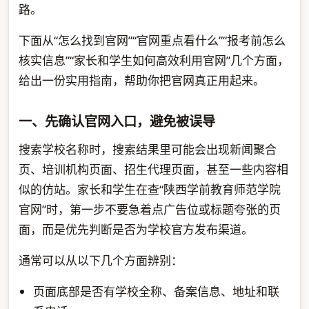
路。
下面从“怎么找到官网”“官网重点看什么”“报考前怎么
核实信息”“家长和学生如何高效利用官网”几个方面，
给出一份实用指南，帮助你把官网真正用起来。
一、先确认官网入口，避免被误导
搜索学校名称时，搜索结果里可能会出现新闻聚合
页、培训机构页面、招生代理页面，甚至一些内容相
似的仿站。家长和学生在查“陕西学前教育师范学院
官网”时，第一步不要急着点广告位或标题夸张的页
面，而是优先判断是否为学校官方发布渠道。
通常可以从以下几个方面辨别：
页面底部是否有学校全称、备案信息、地址和联