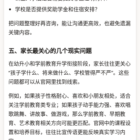
学校是否提供奖助学金和住宿安排？
把问题整理好再咨询，能让沟通更高效，也避免遗漏
关键内容。
五、家长最关心的几个现实问题
在幼升小和学前教育升学衔接阶段，家长往往更关心
“孩子学什么、将来做什么、学校管得严不严”。这些
问题都可以从官网里找到线索。
例如，如果孩子性格耐心、喜欢和小朋友相处，适合
关注学前教育类专业；如果孩子动手能力强、喜欢唱
歌跳舞、讲故事、做游戏，那么学前教育、早期教
育、艺术教育相关方向可能更匹配。官网中的课程设
置和培养目标，往往比宣传语更能反映真实学习内