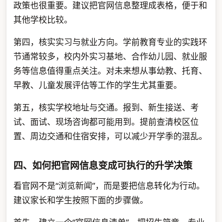
政策也很重要。建议把官网信息整理成表格，便于和
其他学校比较。
第四，核实实习与就业方向。学前教育专业的实践环
节通常较多，校内外实习基地、合作幼儿园、就业服
务等信息值得重点关注。对未来想从事幼教、托育、
早教、儿童发展评估等工作的学生尤其重要。
第五，核实学校地址与交通。报到、新生接送、考
试、面试、现场咨询都可能用到。提前查清校区位
置、周边交通和住宿安排，可以减少开学季的混乱。
四、如何把官网信息变成可执行的升学决策
看官网不是“浏览新闻”，而是要把信息转化为行动。
建议家长和学生按照下面的步骤做。