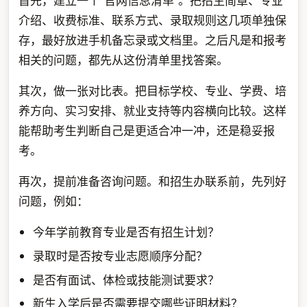
首先，建立一个“官网信息清单”。把招生简章、专业
介绍、收费标准、联系方式、录取规则这几项单独保
存，最好放进手机备忘录或文档里。之后凡是和报考
相关的问题，都先从这份清单里找答案。
其次，做一张对比表。把目标学校、专业、学费、培
养方向、实习安排、就业支持等内容横向比较。这样
能帮助考生判断自己是更适合冲一冲，还是稳妥报
考。
再次，提前准备咨询问题。和招生办联系前，先列好
问题，例如：
今年学前教育专业是否有招生计划？
录取时是否按专业志愿顺序分配？
是否有面试、体检或技能测试要求？
新生入学后是否需要提交哪些证明材料？