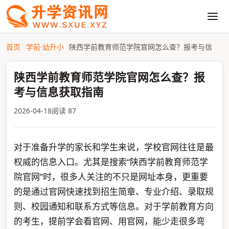
首页
学前·幼升小
陕西学前教育师范学院官网怎么查？报考与信
陕西学前教育师范学院官网怎么查？报
考与信息获取指南
2026-04-18
阅读 87
对于准备升学的家长和学生来说，学校官网往往是最
权威的信息入口。尤其是搜索“陕西学前教育师范学
院官网”时，很多人关注的不只是网址本身，更重要
的是通过官网快速找到招生简章、专业介绍、录取规
则、校园通知和联系方式等信息。对于学前教育方向
的考生，提前学会看官网、用官网，能少走很多弯