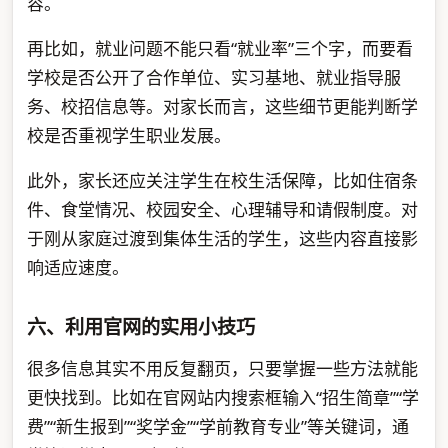
容。
再比如，就业问题不能只看“就业率”三个字，而要看
学校是否公开了合作单位、实习基地、就业指导服
务、校招信息等。对家长而言，这些细节更能判断学
校是否重视学生职业发展。
此外，家长还应关注学生在校生活保障，比如住宿条
件、食堂情况、校园安全、心理辅导和请假制度。对
于刚从家庭过渡到集体生活的学生，这些内容直接影
响适应速度。
六、利用官网的实用小技巧
很多信息其实不用反复翻页，只要掌握一些方法就能
更快找到。比如在官网站内搜索框输入“招生简章”“学
费”“新生报到”“奖学金”“学前教育专业”等关键词，通