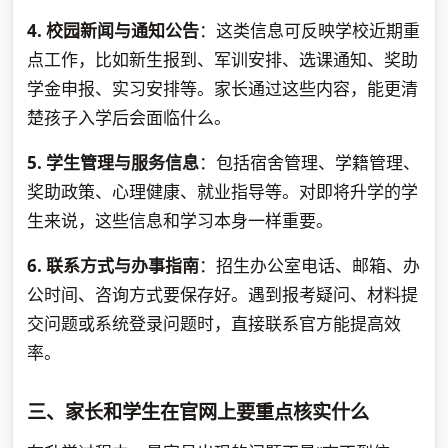
4. 校园新闻与通知公告
：这类信息可反映学校近期重
点工作，比如新生报到、军训安排、选课通知、奖助
学金申报、实习安排等。家长通过这些内容，能更清
楚孩子入学后会面临什么。
5. 学生管理与服务信息
：包括宿舍管理、学籍管理、
奖助政策、心理健康、就业指导等。对即将升学的学
生来说，这些信息和学习本身一样重要。
6. 联系方式与办事指南
：招生办公室电话、邮箱、办
公时间、咨询方式要保存好。遇到报考疑问、材料提
交问题或系统登录问题时，直接联系官方能提高效
率。
三、家长和学生在官网上要重点核实什么