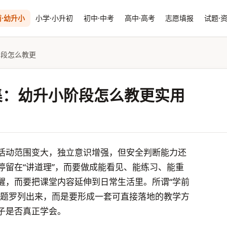
·幼升小
小学·小升初
初中·中考
高中·高考
志愿填报
试题·
阶段怎么教更
集：幼升小阶段怎么教更实用
活动范围变大，独立意识增强，但安全判断能力还
停留在“讲道理”，而要做成能看见、能练习、能重
醒，而要把课堂内容延伸到日常生活里。所谓“学前
主题罗列出来，而是要形成一套可直接落地的教学方
子是否真正学会。