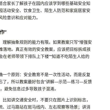
适合家长了解孩子在园内应该学到哪些基础安全知
园活动安全、饮食卫生、陌生人防范和家庭居家安
风险意识和应对能力。
作”
，理解抽象规则的能力有限。如果教案只写“增强安
很难落地。真正有效的安全教案，应该把目标拆成孩
“会在老师带领下排队上下楼”“知道不吃陌生人给的
确一个原则：安全教育不是一次性活动，而是反复
忘了，所以教案最好包含“讲解—示范—练习—反馈
点，避免信息过多导致孩子混淆。
。比如讲交通安全时，不要只在图片上识别标志，
流、过马路站在斑马线内、左右观察等场景；讲消