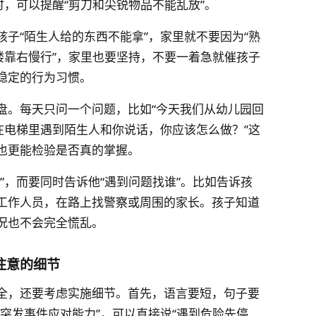
时，可以提醒“剪刀和尖锐物品不能乱放”。
子“陌生人给的东西不能拿”，家里就不要因为“熟
楼靠右慢行”，家里也要坚持，不要一着急就催孩子
稳定的行为习惯。
盘。每天只问一个问题，比如“今天我们从幼儿园回
在电梯里遇到陌生人和你说话，你应该怎么做？”这
也更能检验是否真的掌握。
”，而要同时告诉他“遇到问题找谁”。比如告诉孩
工作人员，在路上找警察或周围的家长。孩子知道
况也不会完全慌乱。
注意的细节
全，还要考虑实施细节。首先，语言要短，句子要
突发事件应对能力”，可以直接说“遇到危险先停