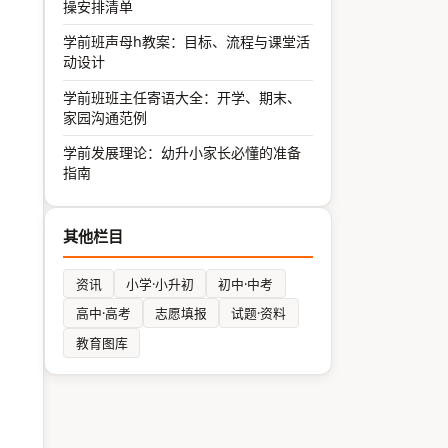
操安排清单
学前班声母h教案：目标、流程与课堂活
动设计
学前班班主任寄语大全：开学、期末、
家园沟通范例
学前发展理论：幼升小家长必懂的准备
指南
其他栏目
资讯
小学·小升初
初中·中考
高中·高考
志愿填报
试题·资料
教育图库