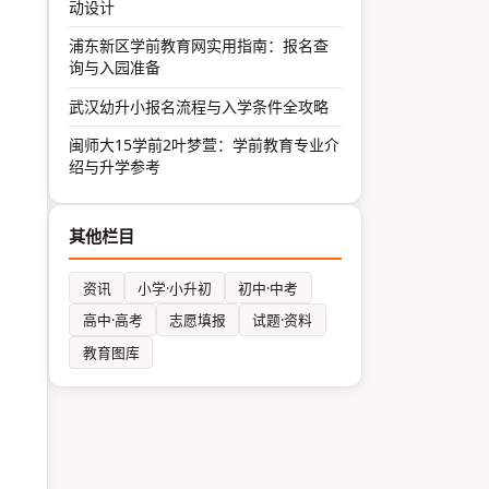
动设计
浦东新区学前教育网实用指南：报名查
询与入园准备
武汉幼升小报名流程与入学条件全攻略
闽师大15学前2叶梦萱：学前教育专业介
绍与升学参考
其他栏目
资讯
小学·小升初
初中·中考
高中·高考
志愿填报
试题·资料
教育图库