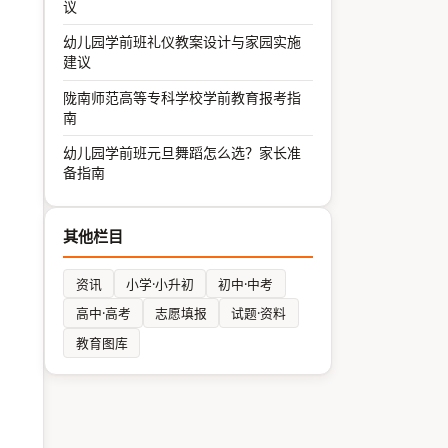
议
幼儿园学前班礼仪教案设计与家园实施
建议
陇南师范高等专科学校学前教育报考指
南
幼儿园学前班元旦舞蹈怎么选？家长准
备指南
其他栏目
资讯
小学·小升初
初中·中考
高中·高考
志愿填报
试题·资料
教育图库