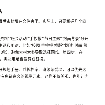
法
最后素材堆在文件夹里。实际上，只要掌握几个简
”“班会活动”“手抄报”“节日主题”“封面背景”分开
和用途，比如“校园-手抄报-横版”“阅读-封面-留
10张，避免素材太多导致选择困难。第四步，在
排版，再决定是否裁剪或替换。
涯规划手册、成长档案、班级荣誉墙，可以优先选
状”之类有象征意义的视觉元素。这样不仅美观，也能让内