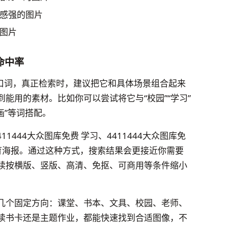
感强的图片
图片
命中率
个入口词，真正检索时，建议把它和具体场景组合起来
能用的素材。比如你可以尝试将它与“校园”“学习”
笔画”等词搭配。
411444大众图库免费 学习、4411444大众图库免
 教育海报。通过这种方式，搜索结果会更接近你需要
续按横版、竖版、高清、免抠、可商用等条件缩小
几个固定方向：课堂、书本、文具、校园、老师、
读书卡还是主题作业，都能快速找到合适图像，不