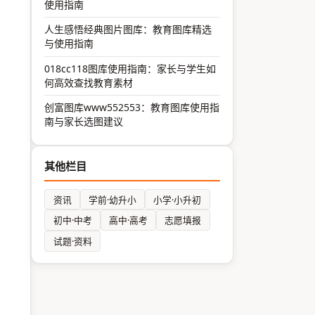
使用指南
人生感悟经典图片图库：教育图库精选
与使用指南
018cc118图库使用指南：家长与学生如
何高效查找教育素材
创富图库www552553：教育图库使用指
南与家长选图建议
其他栏目
资讯
学前·幼升小
小学·小升初
初中·中考
高中·高考
志愿填报
试题·资料