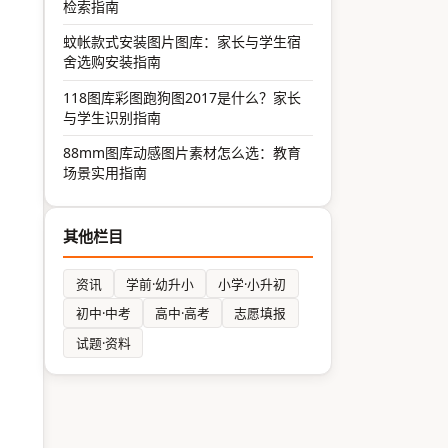
检索指南
蚊帐款式安装图片图库：家长与学生宿
舍选购安装指南
118图库彩图跑狗图2017是什么？家长
与学生识别指南
88mm图库动感图片素材怎么选：教育
场景实用指南
其他栏目
资讯
学前·幼升小
小学·小升初
初中·中考
高中·高考
志愿填报
试题·资料