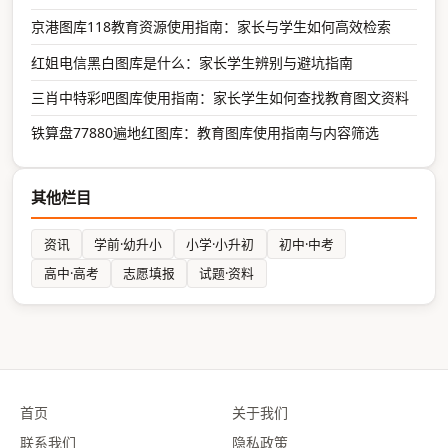
京港图库118教育资源使用指南：家长与学生如何高效检索
红姐电信黑白图库是什么：家长学生辨别与避坑指南
三肖中特彩吧图库使用指南：家长学生如何查找教育图文资料
铁算盘77880遍地红图库：教育图库使用指南与内容筛选
其他栏目
资讯
学前·幼升小
小学·小升初
初中·中考
高中·高考
志愿填报
试题·资料
首页
关于我们
联系我们
隐私政策