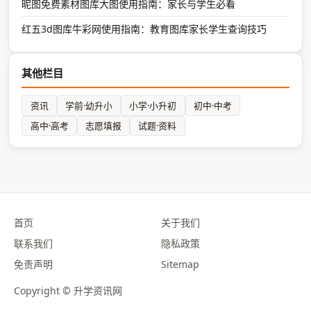
昵图免费素材图库大图使用指南：家长与学生必看
红五3d图库牛彩网使用指南：教育图库家长学生查询技巧
其他栏目
资讯
学前·幼升小
小学·小升初
初中·中考
高中·高考
志愿填报
试题·资料
首页
关于我们
联系我们
隐私政策
免责声明
Sitemap
Copyright © 升学资讯网