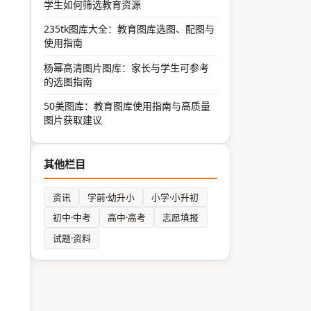
学生如何筛选教育资源
235tk图库大全：教育图库选图、配图与
使用指南
杨幂高清图片图库：家长与学生可参考
的选图指南
50美图库：教育图库使用指南与高质量
图片获取建议
其他栏目
资讯
学前·幼升小
小学·小升初
初中·中考
高中·高考
志愿填报
试题·资料