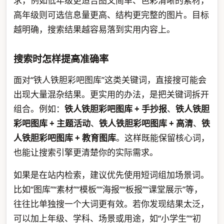
求，例如低年级更适合图文简单、色彩清晰的素材，
高年级则可选信息量更高、结构更完整的图片。目标
越明确，搜索结果越容易落到实用内容上。
搜索时怎样提高准确率
面对“铁人铁胆彩吧图库”这类关键词，直接搜可能会
出现大量混杂结果。更实用的办法，是把关键词拆开
组合。例如：
铁人铁胆彩吧图库 + 手抄报
、
铁人铁胆
彩吧图库 + 主题活动
、
铁人铁胆彩吧图库 + 高清
、
铁
人铁胆彩吧图库 + 教育图库
。这样既能保留核心词，
也能让搜索引擎更清楚你的实际需求。
如果是在站内检索，建议优先使用短词组加场景词。
比如“图库”“素材”“模板”“海报”“板报”“课堂展示”等，
往往比单独搜一个大词更有效。若你发现结果太泛，
可以加上年级、学科、场景或用途，如“小学生”“初