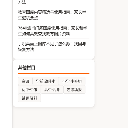
方法
教育图库内容筛选与使用指南：家长学
生避坑要点
7640波肖门尾图库使用指南：家长和学
生如何高效查找教育图片资料
手机桌面上图库不见了怎么办：找回与
恢复方法
其他栏目
资讯
学前·幼升小
小学·小升初
初中·中考
高中·高考
志愿填报
试题·资料