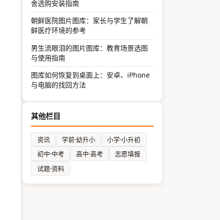
舍选购安装指南
朝鲜医院图片图库：家长与学生了解朝
鲜医疗环境的参考
男生流眼泪的图片图库：教育场景选图
与使用指南
图库如何恢复到桌面上：安卓、iPhone
与电脑的找回方法
其他栏目
资讯
学前·幼升小
小学·小升初
初中·中考
高中·高考
志愿填报
试题·资料