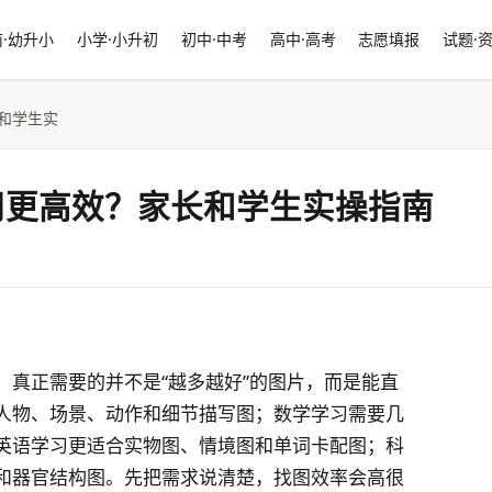
·幼升小
小学·小升初
初中·中考
高中·高考
志愿填报
试题·
和学生实
用更高效？家长和学生实操指南
，真正需要的并不是“越多越好”的图片，而是能直
人物、场景、动作和细节描写图；数学学习需要几
英语学习更适合实物图、情境图和单词卡配图；科
和器官结构图。先把需求说清楚，找图效率会高很