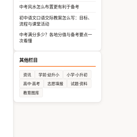
中考风水怎么布置更有利于备考
初中语文口语交际教案怎么写：目标、
流程与课堂活动
中考满分多少？各地分值与备考要点一
次看懂
其他栏目
资讯
学前·幼升小
小学·小升初
高中·高考
志愿填报
试题·资料
教育图库