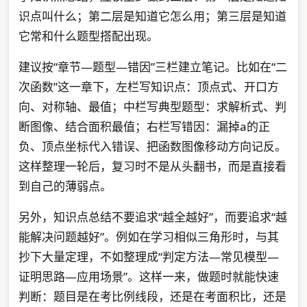
识点叫什么；第二层是知道它怎么用；第三层是知道
它常和什么题型搭配出现。
建议按“章节—题型—错因”三栏建立笔记。比如在“二
次函数”这一章下，左栏写知识点：顶点式、开口方
向、对称轴、最值；中栏写典型题型：求解析式、判
断图像、结合面积最值；右栏写错因：漏掉a的正
负、顶点坐标代入错误、把函数图像移动方向记反。
这样整理一轮后，复习时不是从头翻书，而是直接看
到自己的薄弱点。
另外，知识点总结不要追求“越全越好”，而要追求“越
能解决问题越好”。例如在学习相似三角形时，与其
抄下大量定理，不如整理成“判定方法—常见模型—
证明思路—应用场景”。这样一来，做题时就能快速
判断：题目是在考比例线段，还是在考面积比，还是