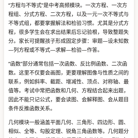
“方程与不等式”是中考高频模块。一次方程、一次方
程组、分式方程、二次方程，以及一元一次不等式与
不等式组，都要掌握解法和检验习惯。尤其是分式方
程，很多学生会在求出结果后忘记验根，导致整题失
分。家长可提醒孩子形成固定步骤：审题—设未知数
—列方程或不等式—求解—检验—作答。
“函数”部分通常包括一次函数、反比例函数、二次函
数。这里不仅要会画图，更要理解图像与性质之间的
联系，例如斜率、截距、增减性、顶点、对称轴、最
值等。考试中常把函数和几何、方程结合起来出题，
因此不能只记公式，要会读图、会解释图、会从题目
条件反推函数关系。
几何模块一般涵盖平面几何、三角形、四边形、圆、
相似、全等、勾股定理、锐角三角函数等。几何题分