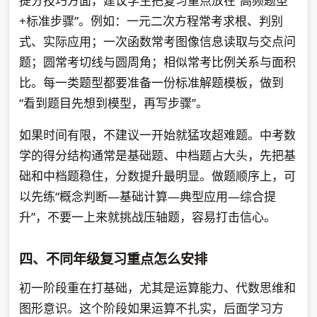
提分技巧方面，建议学生把复习重点放在“高频题型
+标准步骤”。例如：一元二次方程常考求根、判别
式、实际应用；一次函数常考图像信息读取与交点问
题；圆常考切线与圆周角；相似常考比例关系与面积
比。每一类题型都要准备一份标准解题模板，做到
“看到题目先想到模型，再写步骤”。
如果时间有限，不建议一开始就猛攻超难题。中考数
学的得分结构通常是基础题、中档题占大头，先把基
础和中档题稳住，分数提升最明显。做题顺序上，可
以先练“概念判断—基础计算—典型应用—综合提
升”，不要一上来就挑战压轴题，容易打击信心。
四、不同年级复习重点怎么安排
初一阶段重在打基础，尤其是运算能力、代数思维和
图形意识。这个阶段如果运算不扎实，后面学习方