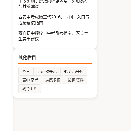
中考加油手抄报内容怎么写：实用素材
与排版建议
西安中考成绩查询2016：时间、入口与
成绩复核指南
蒙自初中择校与中考备考指南：家长学
生实用建议
其他栏目
资讯
学前·幼升小
小学·小升初
高中·高考
志愿填报
试题·资料
教育图库