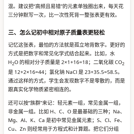
混。建议把“高频且易错”的元素单独圈出来，每天花
三分钟默写一次，比一次性死背一整张表更有效。
三、怎么记初中相对原子质量表更轻松
记忆这张表，最怕的方法就是孤立地背数字。更好的
方式是把数字和常见化学式结合起来。比如，水
H
O 的相对分子质量是 2×1+16=18；二氧化碳 CO
2
2
是 12+2×16=44；氯化钠 NaCl 是 23+35.5=58.5。
通过这样的方式，学生会发现数字不是零散的，而是
跟真实化学物质紧密相连的。
还可以按“族群”来记：轻元素一组，常见金属一组，
非金属一组。比如 H、C、O 是最基础的三种；Na、
Mg、Al、K、Ca 是初中常见金属元素；S、Cl、Fe、
Cu、Zn 则经常用于方程式和计算题。把它们分组