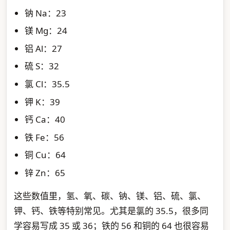
钠 Na：23
镁 Mg：24
铝 Al：27
硫 S：32
氯 Cl：35.5
钾 K：39
钙 Ca：40
铁 Fe：56
铜 Cu：64
锌 Zn：65
这些数值里，氢、氧、碳、钠、镁、铝、硫、氯、
钾、钙、铁等特别常见。尤其是氯的 35.5，很多同
学容易写成 35 或 36；铁的 56 和铜的 64 也很容易