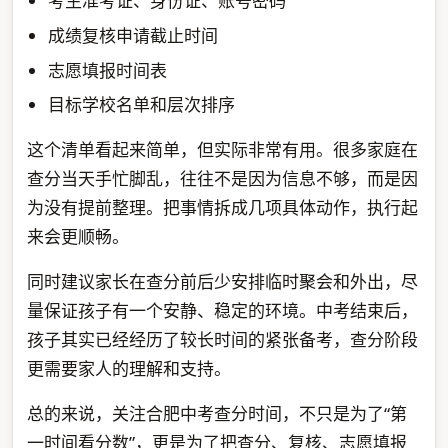
考生准考证、身份证、账号密码
成绩复核申请截止时间
志愿填报时间表
目标学校名单和层次排序
这个清单看起来简单，但实际非常有用。很多家庭在
查分当天手忙脚乱，往往不是因为信息不够，而是因
为没有提前整理。把事情拆成几项具体动作，执行起
来会更顺畅。
同时建议家长在查分前后少安排临时聚会和外出，尽
量保证孩子有一个安静、稳定的环境。中考结束后，
孩子其实已经经历了较长时间的紧张备考，查分阶段
更需要家人的理解和支持。
总的来说，关注合肥中考查分时间，不只是为了“第
一时间看分数”，更是为了把查分、复核、志愿填报