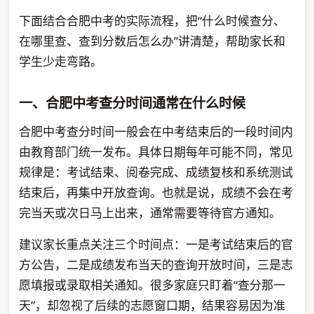
下面结合合肥中考的实际流程，把“什么时候查分、
在哪里查、查到分数后怎么办”讲清楚，帮助家长和
学生少走弯路。
一、合肥中考查分时间通常在什么时候
合肥中考查分时间一般会在中考结束后的一段时间内
由教育部门统一发布。具体日期每年可能不同，常见
规律是：考试结束、阅卷完成、成绩复核和系统测试
结束后，再集中开放查询。也就是说，成绩不会在考
完当天或次日马上出来，通常需要等待官方通知。
建议家长重点关注三个时间点：一是考试结束后的官
方公告，二是成绩发布当天的查询开放时间，三是志
愿填报或录取相关通知。很多家庭只盯着“查分那一
天”，却忽视了后续的志愿窗口期，结果容易因为准