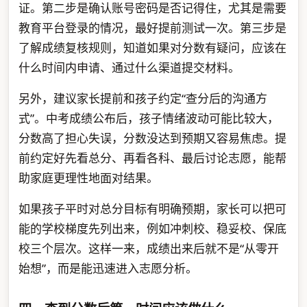
证。第二步是确认账号密码是否记得住，尤其是需要
教育平台登录的情况，最好提前测试一次。第三步是
了解成绩复核规则，知道如果对分数有疑问，应该在
什么时间内申请、通过什么渠道提交材料。
另外，建议家长提前和孩子约定“查分后的沟通方
式”。中考成绩公布后，孩子情绪波动可能比较大，
分数高了担心失误，分数没达到预期又容易焦虑。提
前约定好先看总分、再看各科、最后讨论志愿，能帮
助家庭更理性地面对结果。
如果孩子平时对总分目标有明确预期，家长可以把可
能的学校梯度先列出来，例如冲刺校、稳妥校、保底
校三个层次。这样一来，成绩出来后就不是“从零开
始想”，而是能迅速进入志愿分析。