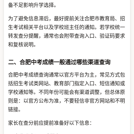
备不足影响升学选择。
为了避免信息滞后，最好提前关注合肥市教育局、招
生考试相关平台以及学校班主任的通知。若学校统一
转发查分提醒，通常也会附带查询入口、验证码要求
和复核说明。
二、合肥中考成绩一般通过哪些渠道查询
合肥中考成绩查询通常以官方平台为主，常见方式包
括招生考试类网站、教育部门指定入口、短信通知或
学校通知等。不同年份可能会有渠道调整，但总体原
则是：以官方公布为准，不要轻信非官方网站和不明
链接。
家长在查分前应提前准备好以下信息：