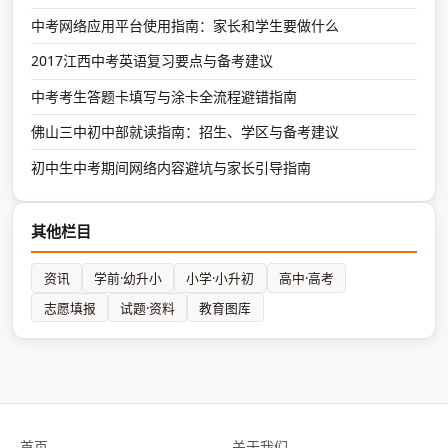
中考网络应用平台使用指南：家长和学生要做什么
2017江西中考英语复习要点与备考建议
中考考生答题卡填写与涂卡全流程避错指南
佛山三中初中部就读指南：招生、学区与备考建议
初中生中考期间网络内容避坑与家长引导指南
其他栏目
资讯
学前·幼升小
小学·小升初
高中·高考
志愿填报
试题·资料
教育图库
首页
关于我们