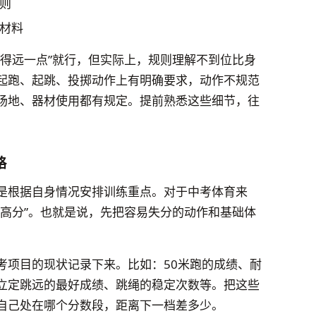
则
材料
跳得远一点”就行，但实际上，规则理解不到位比身
起跑、起跳、投掷动作上有明确要求，动作不规范
场地、器材使用都有规定。提前熟悉这些细节，往
略
是根据自身情况安排训练重点。对于中考体育来
冲高分”。也就是说，先把容易失分的动作和基础体
。
考项目的现状记录下来。比如：50米跑的成绩、耐
立定跳远的最好成绩、跳绳的稳定次数等。把这些
自己处在哪个分数段，距离下一档差多少。