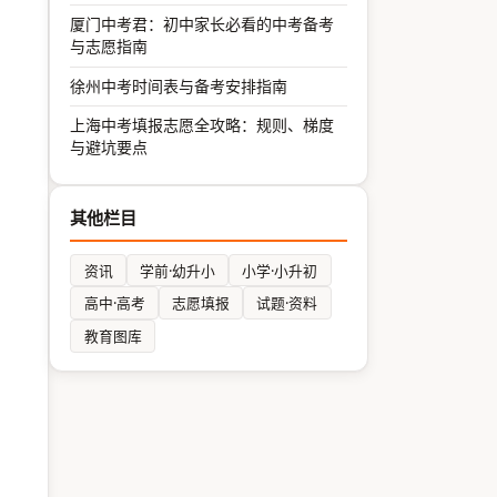
厦门中考君：初中家长必看的中考备考
与志愿指南
徐州中考时间表与备考安排指南
上海中考填报志愿全攻略：规则、梯度
与避坑要点
其他栏目
资讯
学前·幼升小
小学·小升初
高中·高考
志愿填报
试题·资料
教育图库