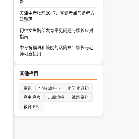
看
天津中考物理2017：真题考点与备考方
法整理
初中女生胸部发育常见问题与家长应对
指南
中考祝福语和鼓励的话简短：家长与老
师可直接用
其他栏目
资讯
学前·幼升小
小学·小升初
高中·高考
志愿填报
试题·资料
教育图库