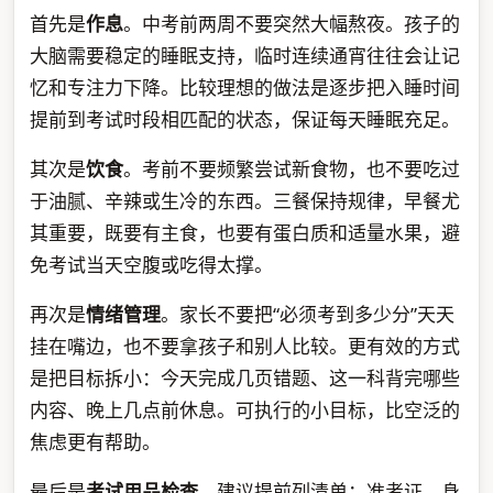
首先是
作息
。中考前两周不要突然大幅熬夜。孩子的
大脑需要稳定的睡眠支持，临时连续通宵往往会让记
忆和专注力下降。比较理想的做法是逐步把入睡时间
提前到考试时段相匹配的状态，保证每天睡眠充足。
其次是
饮食
。考前不要频繁尝试新食物，也不要吃过
于油腻、辛辣或生冷的东西。三餐保持规律，早餐尤
其重要，既要有主食，也要有蛋白质和适量水果，避
免考试当天空腹或吃得太撑。
再次是
情绪管理
。家长不要把“必须考到多少分”天天
挂在嘴边，也不要拿孩子和别人比较。更有效的方式
是把目标拆小：今天完成几页错题、这一科背完哪些
内容、晚上几点前休息。可执行的小目标，比空泛的
焦虑更有帮助。
最后是
考试用品检查
。建议提前列清单：准考证、身