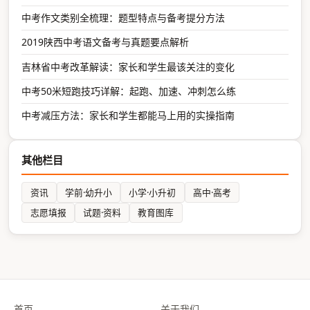
中考作文类别全梳理：题型特点与备考提分方法
2019陕西中考语文备考与真题要点解析
吉林省中考改革解读：家长和学生最该关注的变化
中考50米短跑技巧详解：起跑、加速、冲刺怎么练
中考减压方法：家长和学生都能马上用的实操指南
其他栏目
资讯
学前·幼升小
小学·小升初
高中·高考
志愿填报
试题·资料
教育图库
首页
关于我们