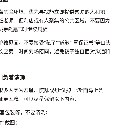
离危险环境。优先寻找能立即提供帮助的人和地
班老师、便利店或有人聚集的公共区域。不要因为
方持续施压时继续周旋。
见面，不要接受“私了”“道歉”“写保证书”等口头
长应第一时间到场陪同，避免孩子独自面对沟通和
别急着清理
很多人因为羞耻、慌乱或想“洗掉一切”而马上洗
证更困难。可以尽量保留以下内容：
套包装等，不要清洗；
件截图；
；