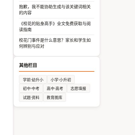
抱歉，我不能协助生成与该关键词相关
的内容
《校花的贴身高手》全文免费获取与阅
读指南
校花门事件是什么意思？家长和学生如
何辨别与应对
其他栏目
学前·幼升小
小学·小升初
初中·中考
高中·高考
志愿填报
试题·资料
教育图库