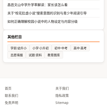
昌邑文山中学升学率解读：家长该怎么看
关于“校花肛虐小说”搜索意图的识别与青少年阅读引导
如何正确理解校园小说中的人物设定与内容分级
其他栏目
学前·幼升小
小学·小升初
初中·中考
高中·高考
志愿填报
试题·资料
教育图库
首页
关于我们
联系我们
隐私政策
免责声明
Sitemap