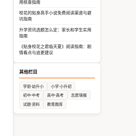
用核查指南
校花的贴身高手小说免费阅读渠道与避
坑指南
升学资讯选题怎么定：家长和学生实用
指南
《贴身校花之君临天夏》阅读指南：剧
情看点与追更建议
其他栏目
学前·幼升小
小学·小升初
初中·中考
高中·高考
志愿填报
试题·资料
教育图库