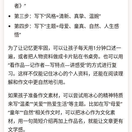
者》”
第三步：写下“风格=清新、真挚、温婉”
第四步：写下“主题=母爱、童真、自然、人生感
悟”
为了让记忆更牢固，可以让孩子每天用1分钟口述一
遍，或者把人物资料做成卡片贴在书桌旁。也可以用
“看作品—记作者—写特点—讲感受”的方式进行复
习。这样不仅能记住冰心的个人资料，还能在阅读理
解和作文中更自然地引用。
如果孩子准备作文素材，可以尝试用冰心的精神特质
来写“温柔”“关爱”“热爱生活”等主题。比如在写“母爱”
“童年”“自然”相关作文时，可以把冰心作为文化素
材，用一句简短介绍再加上作品名，就能让文章更有
文学感。