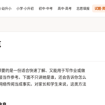
·幼升小
小学·小升初
初中·中考
高中·高考
志愿填报
试题·
览
，想要的是一份适合快速了解、又能用于写作业或做
接当作参考。下面不只讲她是谁，还会告诉你怎么
网络传闻当成事实。对家长和学生来说，这类方法
信息