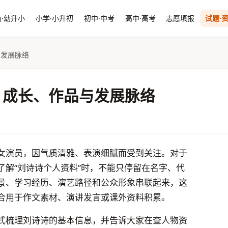
·幼升小
小学·小升初
初中·中考
高中·高考
志愿填报
试题·
与发展脉络
：成长、作品与发展脉络
女演员，因气质清雅、表演细腻而受到关注。对于
了解“刘诗诗个人资料”时，不能只停留在名字、代
景、学习经历、演艺路径和公众形象串联起来，这
合用于作文素材、演讲发言或课外资料积累。
式梳理刘诗诗的基本信息，并告诉大家在查人物资