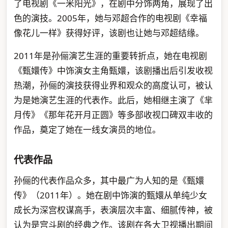
了电视剧《一米阳光》，在剧中分饰两角，展现了出
色的演技。2005年，她与邓超合作的电视剧《幸福
像花儿一样》获得好评，该剧也让她与邓超结缘。
2011年是孙俪演艺生涯的重要转折点，她在电视剧
《甄嬛传》中饰演女主角甄嬛，该剧播出后引发收视
热潮，孙俪的演技获得业界和观众的高度认可，被认
为是她演艺生涯的代表作。此后，她相继主演了《芈
月传》《那年花开月正圆》等多部收视口碑双丰收的
作品，奠定了她在一线女演员的地位。
代表作品
孙俪的代表作品众多，其中最广为人知的是《甄嬛
传》（2011年）。她在剧中饰演的甄嬛从单纯少女
成长为深宫权谋高手，表演层次丰富、细腻传神，被
认为是宫斗剧的经典之作。该剧在各大卫视播出期间