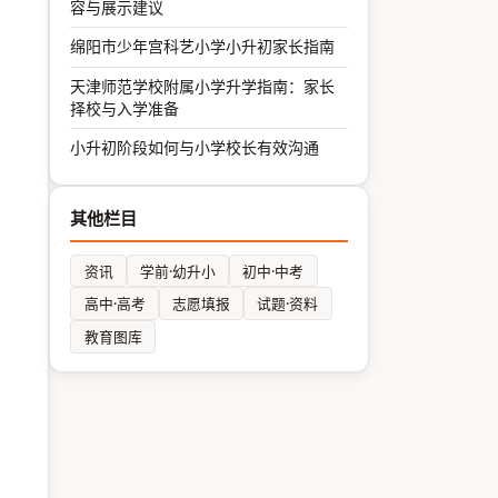
容与展示建议
绵阳市少年宫科艺小学小升初家长指南
天津师范学校附属小学升学指南：家长
择校与入学准备
小升初阶段如何与小学校长有效沟通
其他栏目
资讯
学前·幼升小
初中·中考
高中·高考
志愿填报
试题·资料
教育图库