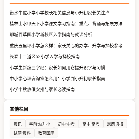
衡水牛佐小学小学校长相关信息与小升初家长关注点
桂林山水甲天下小学课文学习指南：重点、背诵与拓展方法
聊城百草园小学新校区入学指南与就读分析
重庆五里坪小学怎么样：家长关心的办学、升学与择校参考
长春市二道区52小学入学与择校指南
小学生新编三字经：家长如何用它提升识字与习惯
中小学心理咨询室怎么用：小学到小升初家长指南
小学中秋放假安排与家长必读指南
其他栏目
资讯
学前·幼升小
初中·中考
高中·高考
志愿填报
试题·资料
教育图库