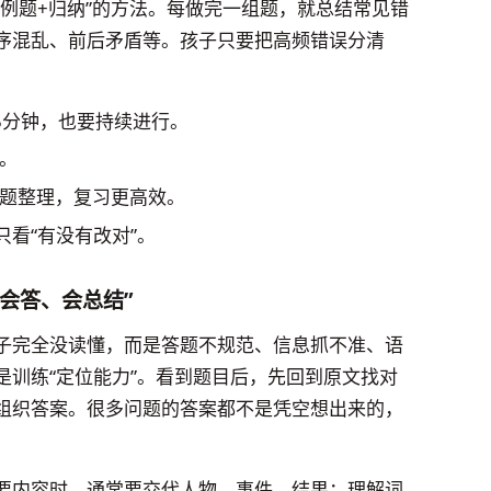
例题+归纳”的方法。每做完一组题，就总结常见错
序混乱、前后矛盾等。孩子只要把高频错误分清
5分钟，也要持续进行。
。
题整理，复习更高效。
只看“有没有改对”。
会答、会总结”
子完全没读懂，而是答题不规范、信息抓不准、语
是训练“定位能力”。看到题目后，先回到原文找对
组织答案。很多问题的答案都不是凭空想出来的，
。
要内容时，通常要交代人物、事件、结果；理解词