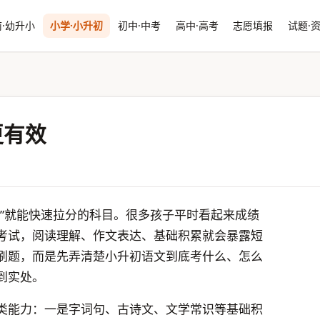
·幼升小
小学·小升初
初中·中考
高中·高考
志愿填报
试题·
更有效
脚”就能快速拉分的科目。很多孩子平时看起来成绩
考试，阅读理解、作文表达、基础积累就会暴露短
刷题，而是先弄清楚小升初语文到底考什么、怎么
到实处。
类能力：一是字词句、古诗文、文学常识等基础积