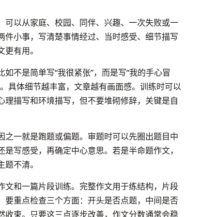
。可以从家庭、校园、同伴、兴趣、一次失败或一
两件小事，写清楚事情经过、当时感受、细节描写
文更有用。
如不是简单写“我很紧张”，而是写“我的手心冒
”。具体细节越丰富，文章越有画面感。训练时可以
心理描写和环境描写，但不要堆砌修辞，关键是自
因之一就是跑题或偏题。审题时可以先圈出题目中
还是写感受，再确定中心意思。若是半命题作文，
主题不清。
作文和一篇片段训练。完整作文用于练结构，片段
，要重点检查三个方面：开头是否点题，中间是否
然收束。只要这三点逐步改善，作文分数通常会稳