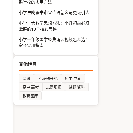
系学校的实用方法
小学生跳蚤书市宣传语怎么写更吸引人
小学十大数学思想方法：小升初前必须
掌握的10个核心思路
小学一年级国学经典诵读视频怎么选：
家长实用指南
其他栏目
资讯
学前·幼升小
初中·中考
高中·高考
志愿填报
试题·资料
教育图库