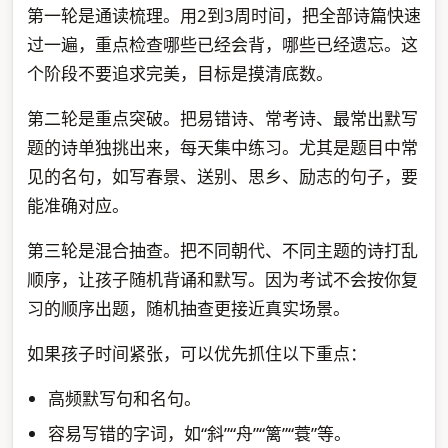
第一轮是通读梳理。用2到3周时间，把全部诗篇快速
过一遍，重点检查哪些已经会背，哪些已经遗忘。这
个阶段不要追求完美，目标是摸清底数。
第二轮是重点突破。把易错诗、常考诗、最常出默写
题的诗单独挑出来，每天集中练习。尤其是题目中常
见的名句，如写春景、送别、思乡、励志的句子，要
能准确对应。
第三轮是混合抽查。把不同朝代、不同主题的诗打乱
顺序，让孩子随机背诵和默写。因为考试不会按你复
习的顺序出题，随机抽查更接近真实场景。
如果孩子时间紧张，可以优先抓住以下重点：
高频默写句和名句。
容易写错的字词，如“斜”“舟”“篱”“蓑”等。