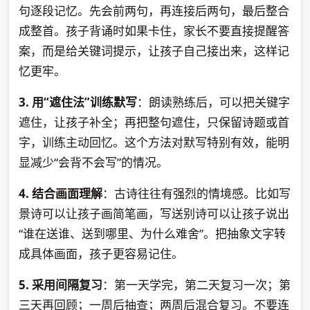
句逐段记忆。先会前两句，再连接后两句，最后整合
成整首。孩子背诵时如果卡住，家长不要直接提醒答
案，而是给关键词提示，让孩子自己接出来，这样记
忆更牢。
3. 用“遮住法”训练默写
：朗读熟练后，可以把关键字
遮住，让孩子补全；再把整句遮住，只保留诗题或首
字，训练主动回忆。这个方法对默写特别有效，能明
显减少“会背不会写”的情况。
4. 结合画面理解
：古诗往往有强烈的情境感。比如写
景诗可以让孩子画简笔画，写送别诗可以让孩子说出
“谁在送谁、送到哪里、为什么难舍”。把抽象文字转
成具体画面，孩子更容易记住。
5. 采用间隔复习
：第一天学完，第二天复习一次；第
三天再回顾；一周后抽查；两周后混合复习。不要连