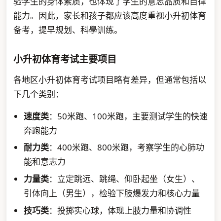
验学生的身体素质，也体现了学生的意志品质和自律
能力。因此，家长和孩子都应该高度重视小升初体育
备考，提早规划、科學训练。
小升初体育考试主要项目
各地区小升初体育考试项目略有差异，但通常包括以
下几个类别：
速度类
：50米跑、100米跑，主要测试学生的快速
奔跑能力
耐力类
：400米跑、800米跑，考察学生的心肺功
能和意志力
力量类
：立定跳远、跳绳、仰卧起坐（女生）、
引体向上（男生），检验下肢爆发力和核心力量
技巧类
：投掷实心球，体现上肢力量和协调性