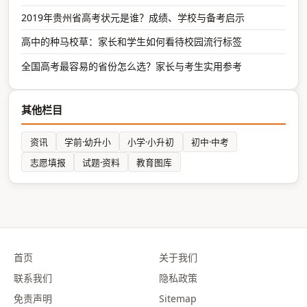
2019年贵州省高考状元是谁？成绩、学校与备考启示
高中的种马校草：家长和学生如何看待校园流行标签
全国高考最容易的省份怎么选？家长与考生实用参考
其他栏目
资讯
学前·幼升小
小学·小升初
初中·中考
志愿填报
试题·资料
教育图库
首页
关于我们
联系我们
隐私政策
免责声明
Sitemap