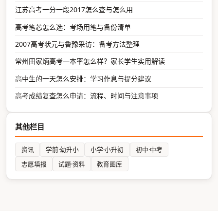
江苏高考一分一段2017怎么查与怎么用
高考笔芯怎么选：考场用笔与备份清单
2007高考状元与鲁豫采访：备考方法整理
常州田家炳高考一本率怎么样？家长学生实用解读
高中生的一天怎么安排：学习作息与提分建议
高考成绩复查怎么申请：流程、时间与注意事项
其他栏目
资讯
学前·幼升小
小学·小升初
初中·中考
志愿填报
试题·资料
教育图库