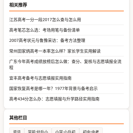
相关推荐
江苏高考一分一段2017怎么查与怎么用
高考笔芯怎么选：考场用笔与备份清单
2007高考状元与鲁豫采访：备考方法整理
常州田家炳高考一本率怎么样？家长学生实用解读
广东今年高考成绩放榜后怎么做：查分、复核与志愿填报全流
程
宜丰高考备考与志愿填报实用指南
国家恢复高考是哪一年？1977年背景与备考启示
高考434分怎么办：志愿填报与升学路径实用指南
其他栏目
资讯
学前·幼升小
小学·小升初
初中·中考