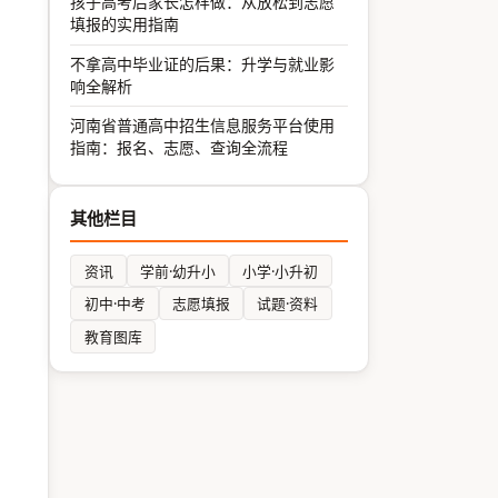
孩子高考后家长怎样做：从放松到志愿
填报的实用指南
不拿高中毕业证的后果：升学与就业影
响全解析
河南省普通高中招生信息服务平台使用
指南：报名、志愿、查询全流程
其他栏目
资讯
学前·幼升小
小学·小升初
初中·中考
志愿填报
试题·资料
教育图库