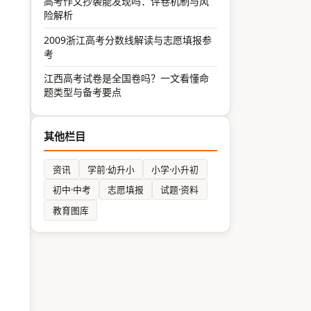
高考作文抄袭能发现吗：评卷机制与风
险解析
2009浙江高考分数线解读与志愿填报参
考
江西高考试卷是全国卷吗？一文看懂命
题类型与备考要点
其他栏目
资讯
学前·幼升小
小学·小升初
初中·中考
志愿填报
试题·资料
教育图库