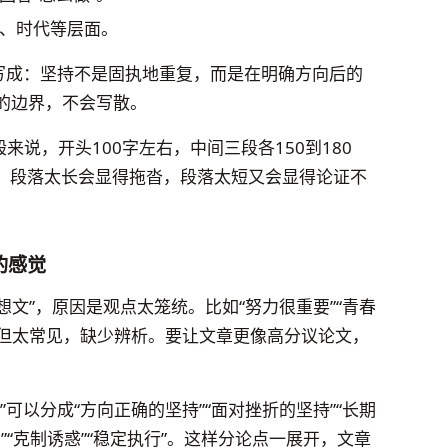
、时代等层面。
以写成：坚持不是固执地重复，而是在明确方向后的
的边界，不会写散。
来说，开头100字左右，中间三段各150到180
衡。段落太长会显得拖沓，段落太短又会显得论证不
的感觉
想文”，原因是观点太笼统。比如“努力很重要”“青春
，但太常见，缺少辨析。要让文章更像高分议论文，
可以分成“方向正确的坚持”“面对挫折的坚持”“长期
间”“克制诱惑”“稳定执行”。这样分论点一展开，文章