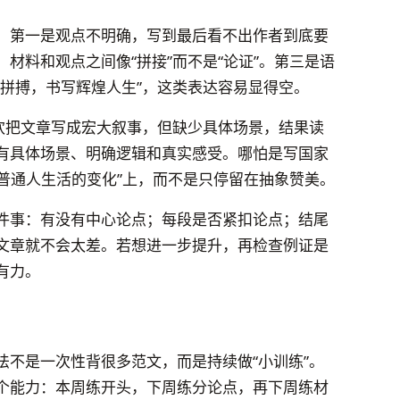
。第一是观点不明确，写到最后看不出作者到底要
材料和观点之间像“拼接”而不是“论证”。第三是语
力拼搏，书写辉煌人生”，这类表达容易显得空。
喜欢把文章写成宏大叙事，但缺少具体场景，结果读
有具体场景、明确逻辑和真实感受。哪怕是写国家
“普通人生活的变化”上，而不是只停留在抽象赞美。
件事：有没有中心论点；每段是否紧扣论点；结尾
文章就不会太差。若想进一步提升，再检查例证是
有力。
法不是一次性背很多范文，而是持续做“小训练”。
个能力：本周练开头，下周练分论点，再下周练材