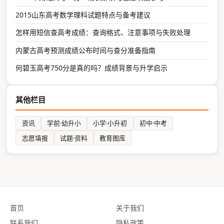
2015山东高考数学理科试题特点与备考建议
怎样用短信查高考成绩：查询格式、注意事项与失败处理
内蒙古高考预测成绩公布时间与查分准备指南
何碧玉高考750分是真的吗？成绩背景与升学启示
其他栏目
资讯
学前·幼升小
小学·小升初
初中·中考
志愿填报
试题·资料
教育图库
首页
关于我们
联系我们
隐私政策