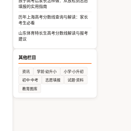
孩子高考后家长怎样做：从放松到志愿
填报的实用指南
历年上海高考分数线查询与解读：家长
考生必看
山东体育特长生高考分数线解读与报考
建议
其他栏目
资讯
学前·幼升小
小学·小升初
初中·中考
志愿填报
试题·资料
教育图库