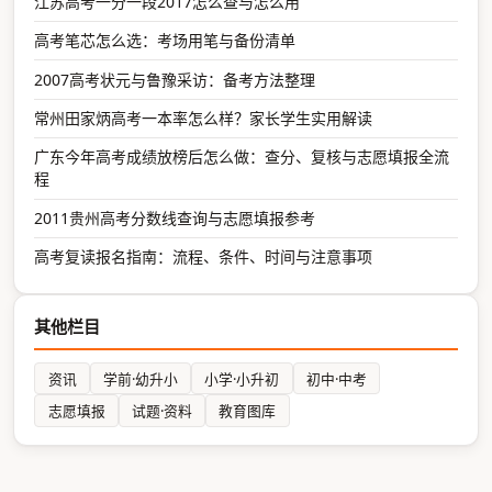
江苏高考一分一段2017怎么查与怎么用
高考笔芯怎么选：考场用笔与备份清单
2007高考状元与鲁豫采访：备考方法整理
常州田家炳高考一本率怎么样？家长学生实用解读
广东今年高考成绩放榜后怎么做：查分、复核与志愿填报全流
程
2011贵州高考分数线查询与志愿填报参考
高考复读报名指南：流程、条件、时间与注意事项
其他栏目
资讯
学前·幼升小
小学·小升初
初中·中考
志愿填报
试题·资料
教育图库